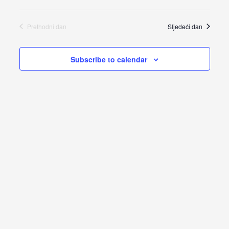
Views
Prethodni dan
Sljedeći dan
Navigat
Subscribe to calendar