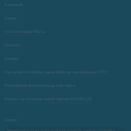
Facebook
Twitter
YouTube kanal HZZ-a
LinkedIn
Kontakt
Opći uvjeti korištenja mjera aktivnog zapošljavanja 2021.
Provedbena dokumentacija svih mjera
Potpore za očuvanje radnih mjesta (COVID-19)
Linkovi
Ministarstvo rada, mirovinskoga sustava, obitelji i socijalne