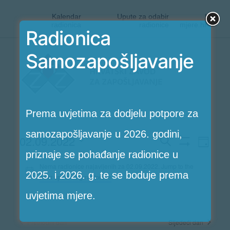
Kalendar
Upute za odabir
|
radionica
radionice
mjere.hr
Radionica
Preskoči
Samozapošljavanje
Radionice
na
HZZ-
sadržaj
a
Prema uvjetima za dodjelu potpore za
samozapošljavanje u 2026. godini,
Rad
02.09.2022
Radioni
Search
Dan
Pokaži
priznaje se pohađanje radionice u
Vi
Odaberite
Filtere
Search
Nema radionice najavljenih za 02.09.2022. Jump to the
2025. i 2026. g. te se boduje prema
next upcoming radionice
.
Nav
datum.
and
uvjetima mjere.
Views
Prethodni dan
Sljedeći dan