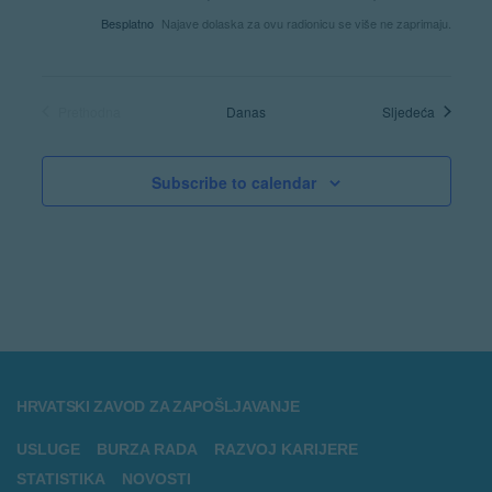
Besplatno
Najave dolaska za ovu radionicu se više ne zaprimaju.
Radionic
Prethodna
Danas
Sljedeća
Radionice
Subscribe to calendar
HRVATSKI ZAVOD ZA ZAPOŠLJAVANJE
USLUGE
BURZA RADA
RAZVOJ KARIJERE
STATISTIKA
NOVOSTI