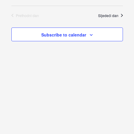
Views
Prethodni dan
Sljedeći dan
Navigat
Subscribe to calendar