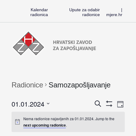
Kalendar
Upute za odabir
|
radionica
radionice
mjere.hr
Preskoči
Radionice
na
HZZ-
sadržaj
a
Radionice
Samozapošljavanje
Rad
01.01.2024
Radioni
Search
Dan
Pokaži
Vi
Odaberite
Filtere
Search
Nema radionice najavljenih za 01.01.2024. Jump to the
next upcoming radionice
.
Nav
datum.
and