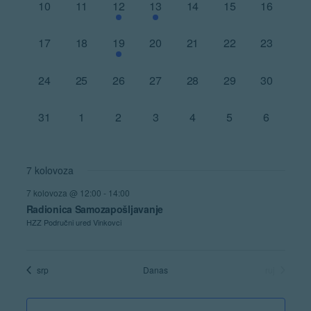
Navigat
0
0
2
3
0
0
0
10
11
12
13
14
15
16
radionice,
radionice,
radionice,
radionice,
radionice,
radionice,
radionice,
0
0
1
0
0
0
0
17
18
19
20
21
22
23
radionice,
radionice,
radionica,
radionice,
radionice,
radionice,
radionice,
0
0
0
0
0
0
0
24
25
26
27
28
29
30
radionice,
radionice,
radionice,
radionice,
radionice,
radionice,
radionice,
0
0
0
0
0
0
0
31
1
2
3
4
5
6
radionice,
radionice,
radionice,
radionice,
radionice,
radionice,
radionice,
7 kolovoza
7 kolovoza @ 12:00
-
14:00
Radionica Samozapošljavanje
HZZ Područni ured Vinkovci
srp
Danas
ruj