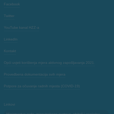
Facebook
Twitter
YouTube kanal HZZ-a
LinkedIn
Kontakt
Opći uvjeti korištenja mjera aktivnog zapošljavanja 2021.
Provedbena dokumentacija svih mjera
Potpore za očuvanje radnih mjesta (COVID-19)
Linkovi
Ministarstvo rada, mirovinskoga sustava, obitelji i socijalne