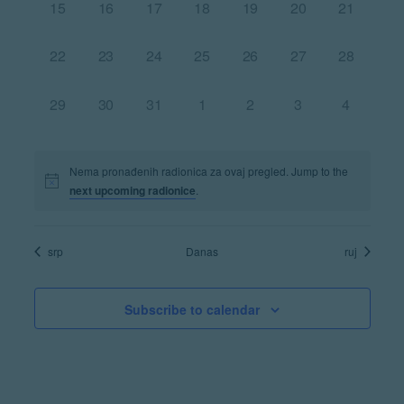
Navigat
0
0
0
0
0
0
0
15
16
17
18
19
20
21
radionice,
radionice,
radionice,
radionice,
radionice,
radionice,
radionice,
0
0
0
0
0
0
0
22
23
24
25
26
27
28
radionice,
radionice,
radionice,
radionice,
radionice,
radionice,
radionice,
0
0
0
0
0
0
0
29
30
31
1
2
3
4
radionice,
radionice,
radionice,
radionice,
radionice,
radionice,
radionice,
Nema pronađenih radionica za ovaj pregled. Jump to the
next upcoming radionice
.
srp
Danas
ruj
Subscribe to calendar