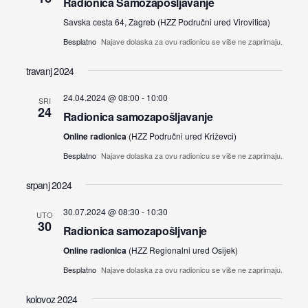
Radionica Samozapošljavanje
Views
Savska cesta 64, Zagreb (HZZ Područni ured Virovitica)
Besplatno
Najave dolaska za ovu radionicu se više ne zaprimaju.
Navigat
travanj 2024
24.04.2024 @ 08:00
-
10:00
SRI
24
Radionica samozapošljavanje
Online radionica
(HZZ Područni ured Križevci)
Besplatno
Najave dolaska za ovu radionicu se više ne zaprimaju.
srpanj 2024
30.07.2024 @ 08:30
-
10:30
UTO
30
Radionica samozapošljvanje
Online radionica
(HZZ Regionalni ured Osijek)
Besplatno
Najave dolaska za ovu radionicu se više ne zaprimaju.
kolovoz 2024