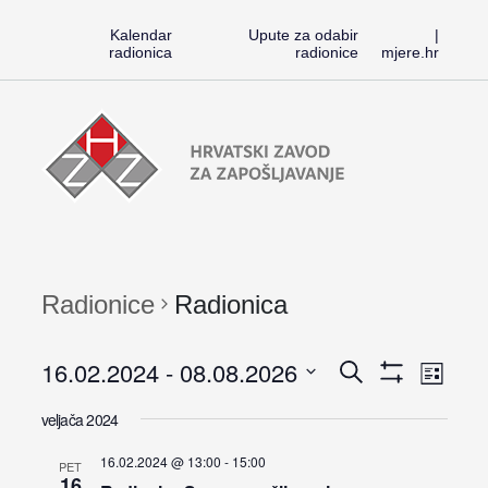
Kalendar
Upute za odabir
|
radionica
radionice
mjere.hr
Preskoči
Radionice
na
HZZ-
sadržaj
a
Radionice
Radionica
Rad
16.02.2024
 - 
08.08.2026
Radioni
Search
Popis
Pokaži
Vi
Odaberite
Filtere
Search
veljača 2024
Nav
datum.
16.02.2024 @ 13:00
-
15:00
and
PET
16