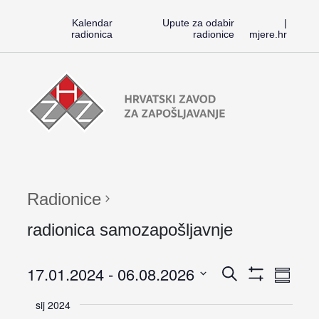
Kalendar
Upute za odabir
|
radionica
radionice
mjere.hr
Preskoči
Radionice
na
HZZ-
sadržaj
a
Radionice
radionica samozapošljavnje
Rad
17.01.2024
 - 
06.08.2026
Radioni
Search
Skupni
Pokaži
pregle
Vi
Odaberite
Filtere
Search
sij 2024