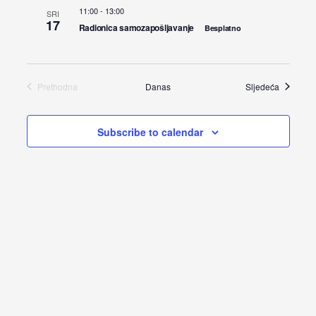
Nav
datum.
11:00
-
13:00
SRI
and
17
Radionica samozapošljavanje
Besplatno
Views
Navigat
Radionic
Prethodna
Danas
Sljedeća
Radionice
Subscribe to calendar