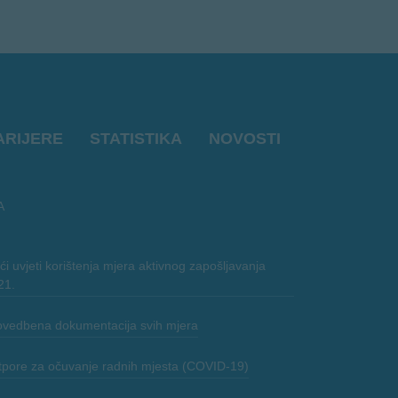
ARIJERE
STATISTIKA
NOVOSTI
A
i uvjeti korištenja mjera aktivnog zapošljavanja
21.
ovedbena dokumentacija svih mjera
tpore za očuvanje radnih mjesta (COVID-19)