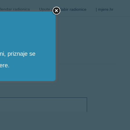
lendar radionica
Upute za odabir radionice
| mjere.hr
i, priznaje se
ere.