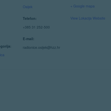
+ Google mapa
Osijek
View Lokacija Website
Telefon:
+385 31 252-500
E-mail:
gorija:
radionice.osijek@hzz.hr
ica