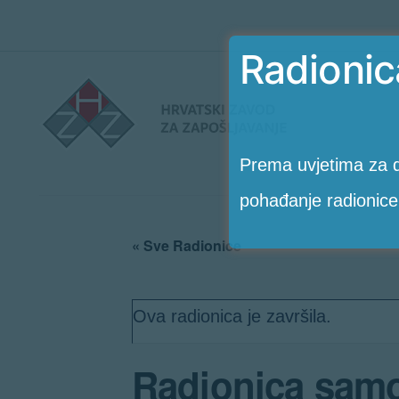
Radionic
Preskoči
Radionice
na
HZZ-
sadržaj
a
Prema uvjetima za d
pohađanje radionice
« Sve Radionice
Ova radionica je završila.
Radionica samo