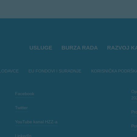
USLUGE
BURZA RADA
RAZVOJ K
LODAVCE
EU FONDOVI I SURADNJE
KORISNIČKA PODRŠK
Opć
Facebook
20
Twitter
Pr
YouTube kanal HZZ-a
Po
LinkedIn