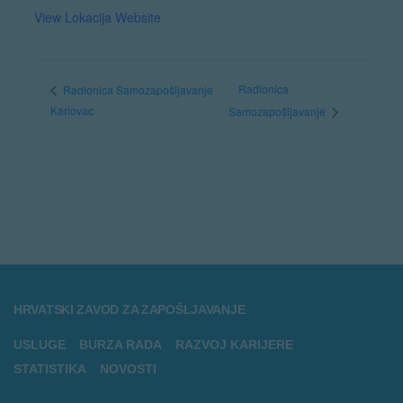
View Lokacija Website
Radionica
Radionica Samozapošljavanje
Karlovac
Samozapošljavanje
HRVATSKI ZAVOD ZA ZAPOŠLJAVANJE
USLUGE
BURZA RADA
RAZVOJ KARIJERE
STATISTIKA
NOVOSTI