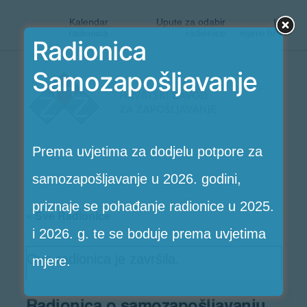
Kalendar
Upute za odabir
|
radionica
radionice
mjere.hr
Radionica
Preskoči
Samozapošljavanje
Radionice
na
HZZ-
sadržaj
a
Prema uvjetima za dodjelu potpore za
samozapošljavanje u 2026. godini,
priznaje se pohađanje radionice u 2025.
« Sve Radionice
i 2026. g. te se boduje prema uvjetima
Ova radionica je završila.
mjere.
Radionica o samozapošljavanju