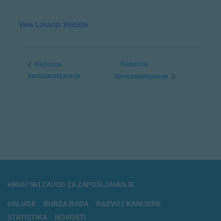
View Lokacija Website
Radionica
Radionica
Samozapošljavanje
Samozapošljavanje
HRVATSKI ZAVOD ZA ZAPOŠLJAVANJE
USLUGE
BURZA RADA
RAZVOJ KARIJERE
STATISTIKA
NOVOSTI