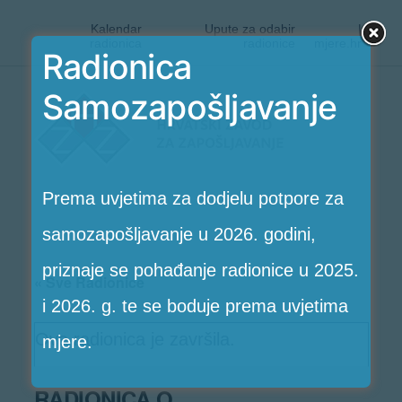
Kalendar
Upute za odabir
|
radionica
radionice
mjere.hr
Radionica
Preskoči
Samozapošljavanje
Radionice
na
HZZ-
sadržaj
a
Prema uvjetima za dodjelu potpore za
samozapošljavanje u 2026. godini,
priznaje se pohađanje radionice u 2025.
« Sve Radionice
i 2026. g. te se boduje prema uvjetima
Ova radionica je završila.
mjere.
RADIONICA O