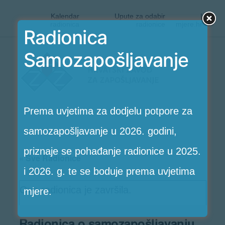
Kalendar
Upute za odabir
|
radionica
radionice
mjere.hr
Radionica
Preskoči
Samozapošljavanje
Radionice
na
HZZ-
sadržaj
a
Prema uvjetima za dodjelu potpore za
samozapošljavanje u 2026. godini,
priznaje se pohađanje radionice u 2025.
« Sve Radionice
i 2026. g. te se boduje prema uvjetima
Ova radionica je završila.
mjere.
Radionica o samozapošljavanju