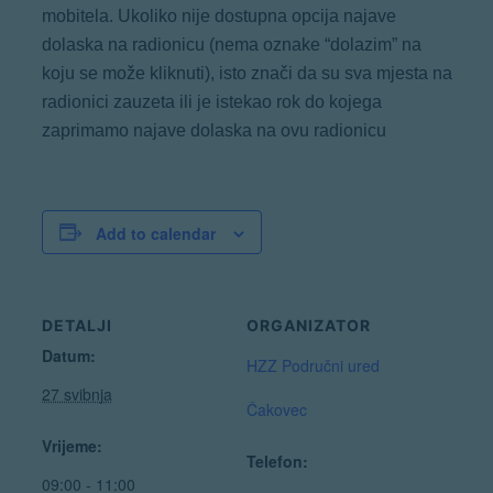
mobitela. Ukoliko nije dostupna opcija najave
dolaska na radionicu (nema oznake “dolazim” na
koju se može kliknuti), isto znači da su sva mjesta na
radionici zauzeta ili je istekao rok do kojega
zaprimamo najave dolaska na ovu radionicu
Add to calendar
DETALJI
ORGANIZATOR
Datum:
HZZ Područni ured
27 svibnja
Čakovec
Vrijeme:
Telefon:
09:00 - 11:00