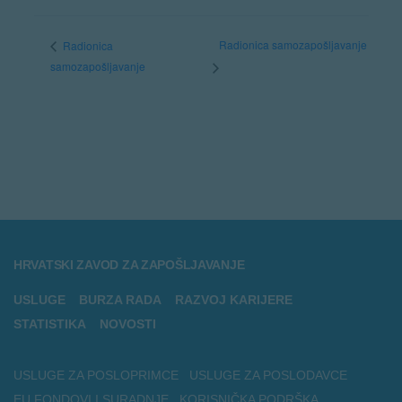
Radionica samozapošljavanje
Radionica
samozapošljavanje
HRVATSKI ZAVOD ZA ZAPOŠLJAVANJE
USLUGE
BURZA RADA
RAZVOJ KARIJERE
STATISTIKA
NOVOSTI
USLUGE ZA POSLOPRIMCE
USLUGE ZA POSLODAVCE
EU FONDOVI I SURADNJE
KORISNIČKA PODRŠKA