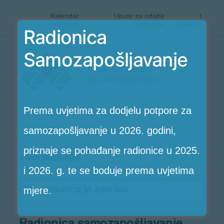
Kalendar
Upute za odabir
|
radionica
radionice
mjere.hr
Radionica
Preskoči
Samozapošljavanje
Radionice
na
HZZ-
sadržaj
a
Prema uvjetima za dodjelu potpore za
samozapošljavanje u 2026. godini,
priznaje se pohađanje radionice u 2025.
« Sve Radionice
i 2026. g. te se boduje prema uvjetima
Ova radionica je završila.
mjere.
Radionica samozapošljavanje