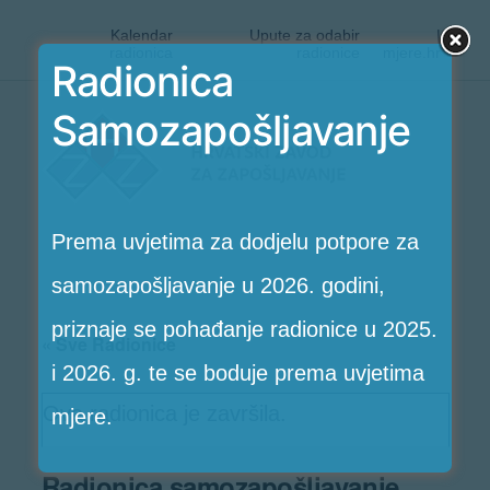
Kalendar
Upute za odabir
|
radionica
radionice
mjere.hr
Radionica
Preskoči
Samozapošljavanje
Radionice
na
HZZ-
sadržaj
a
Prema uvjetima za dodjelu potpore za
samozapošljavanje u 2026. godini,
priznaje se pohađanje radionice u 2025.
« Sve Radionice
i 2026. g. te se boduje prema uvjetima
Ova radionica je završila.
mjere.
Radionica samozapošljavanje