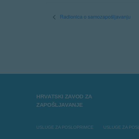
Radionica o samozapošljavanju
HRVATSKI ZAVOD ZA
ZAPOŠLJAVANJE
USLUGE ZA POSLOPRIMCE
USLUGE ZA POS