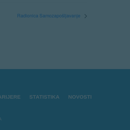
Radionica Samozapošljavanje
ARIJERE
STATISTIKA
NOVOSTI
A