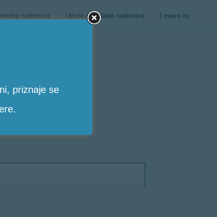
lendar radionica
Upute za odabir radionice
| mjere.hr
i, priznaje se
ere.