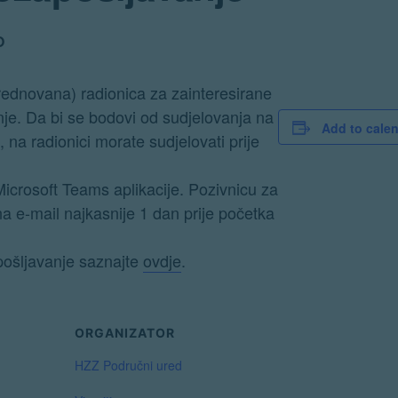
O
ednovana) radionica za zainteresirane
je. Da bi se bodovi od sudjelovanja na
Add to cale
, na radionici morate sudjelovati prije
icrosoft Teams aplikacije. Pozivnicu za
 na e-mail najkasnije 1 dan prije početka
pošljavanje saznajte
ovdje
.
ORGANIZATOR
HZZ Područni ured