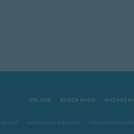
USLUGE
BURZA RADA
RAZVOJ K
LODAVCE
EU FONDOVI I SURADNJE
KORISNIČKA PODRŠK