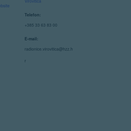
Virovitica
bsite
Telefon:
+385 33 63 83 00
E-mail:
radionice.virovitica@hzz.h
r