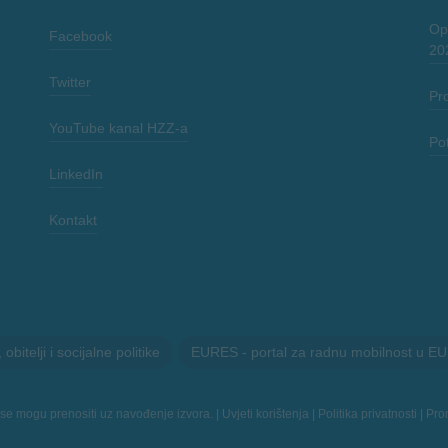
Opć
Facebook
20
Twitter
Pr
YouTube kanal HZZ-a
Po
LinkedIn
Kontakt
itelji i socijalne politike
EURES - portal za radnu mobilnost u EU
 se mogu prenositi uz navođenje izvora. |
Uvjeti korištenja
|
Politika privatnosti
|
Prom