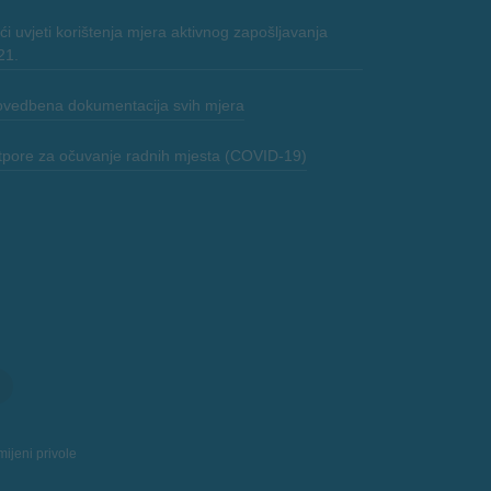
i uvjeti korištenja mjera aktivnog zapošljavanja
21.
ovedbena dokumentacija svih mjera
tpore za očuvanje radnih mjesta (COVID-19)
ijeni privole