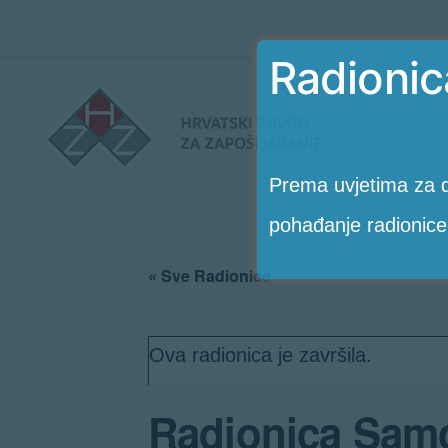
Radionic
Preskoči
Radionice
na
HZZ-
sadržaj
a
Prema uvjetima za d
pohađanje radionice
« Sve Radionice
Ova radionica je završila.
Radionica Samo