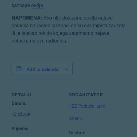
saznajte
ovdje.
NAPOMENA:
Ako nije dostupna opcija najave
dolaska na radionicu znači da su sva mjesta zauzeta
ili je istekao rok do kojega zaprimamo najave
dolaska na ovu radionicu.
Add to calendar
DETALJI
ORGANIZATOR
Datum:
HZZ Područni ured
12 ožujka
Šibenik
Vrijeme:
Telefon: