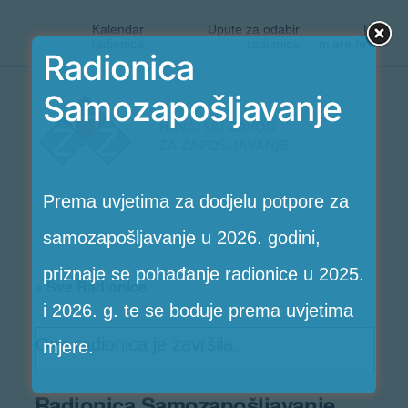
Kalendar
Upute za odabir
|
radionica
radionice
mjere.hr
Radionica
Preskoči
Samozapošljavanje
Radionice
na
HZZ-
sadržaj
a
Prema uvjetima za dodjelu potpore za
samozapošljavanje u 2026. godini,
priznaje se pohađanje radionice u 2025.
« Sve Radionice
i 2026. g. te se boduje prema uvjetima
Ova radionica je završila.
mjere.
Radionica Samozapošljavanje