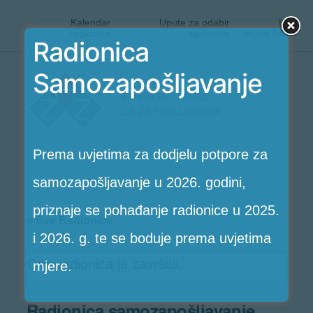
Kalendar
Upute za odabir
|
radionica
radionice
mjere.hr
Radionica
Preskoči
Samozapošljavanje
Radionice
na
HZZ-
sadržaj
a
Prema uvjetima za dodjelu potpore za
samozapošljavanje u 2026. godini,
priznaje se pohađanje radionice u 2025.
« Sve Radionice
i 2026. g. te se boduje prema uvjetima
Ova radionica je završila.
mjere.
Radionica samozapošljavanje