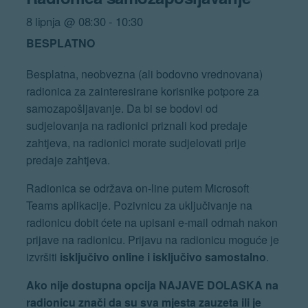
8 lipnja @ 08:30
-
10:30
BESPLATNO
Besplatna, neobvezna (ali bodovno vrednovana)
radionica za zainteresirane korisnike potpore za
samozapošljavanje. Da bi se bodovi od
sudjelovanja na radionici priznali kod predaje
zahtjeva, na radionici morate sudjelovati prije
predaje zahtjeva.
Radionica se održava on-line putem Microsoft
Teams aplikacije. Pozivnicu za uključivanje na
radionicu dobit ćete na upisani e-mail odmah nakon
prijave na radionicu. Prijavu na radionicu moguće je
izvršiti
isključivo online i isključivo samostalno
.
Ako nije dostupna opcija NAJAVE DOLASKA na
radionicu znači da su sva mjesta zauzeta ili je