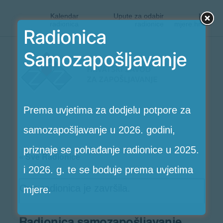
Kalendar
Upute za odabir
|
radionica
radionice
mjere.hr
Radionica
Preskoči
Samozapošljavanje
Radionice
na
HZZ-
sadržaj
a
Prema uvjetima za dodjelu potpore za
samozapošljavanje u 2026. godini,
priznaje se pohađanje radionice u 2025.
« Sve Radionice
i 2026. g. te se boduje prema uvjetima
Ova radionica je završila.
mjere.
Radionica samozapošljavanje