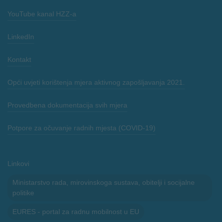
YouTube kanal HZZ-a
LinkedIn
Kontakt
Opći uvjeti korištenja mjera aktivnog zapošljavanja 2021.
Provedbena dokumentacija svih mjera
Potpore za očuvanje radnih mjesta (COVID-19)
Linkovi
Ministarstvo rada, mirovinskoga sustava, obitelji i socijalne
politike
EURES - portal za radnu mobilnost u EU