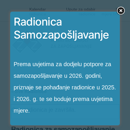
Kalendar
Upute za odabir
|
radionica
radionice
mjere.hr
Radionica
Preskoči
Samozapošljavanje
Radionice
na
HZZ-
sadržaj
a
Prema uvjetima za dodjelu potpore za
samozapošljavanje u 2026. godini,
priznaje se pohađanje radionice u 2025.
« Sve Radionice
i 2026. g. te se boduje prema uvjetima
Ova radionica je završila.
mjere.
Radionica za samozapošljavanje