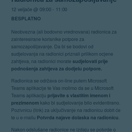
12 veljače @ 09:00
-
11:00
BESPLATNO
Neobvezna (ali bodovno vrednovana) radionica za
zainteresirane korisnike potpore za
samozapošljavanje. Da bi se bodovi od
sudjelovanja na radionici priznali prilikom ocjene
zahtjeva, na radionici morate
sudjelovati prije
podnošenja zahtjeva za dodjelu potpore.
Radionica se održava on-line putem Microsoft
Teams aplikacije te Vas molimo da se u Microsoft
Teams aplikaciju
prijavite s vlastitim imenom i
prezimenom
kako bi sudjelovanje bilo evidentirano.
Pozivnicu (link) za uključivanje na radionicu dobit će
te u e-mailu
Potvrda najave dolaska na radionicu
.
Nakon odslušane radionice ne izdaju se potvrde o