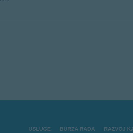
USLUGE
BURZA RADA
RAZVOJ K