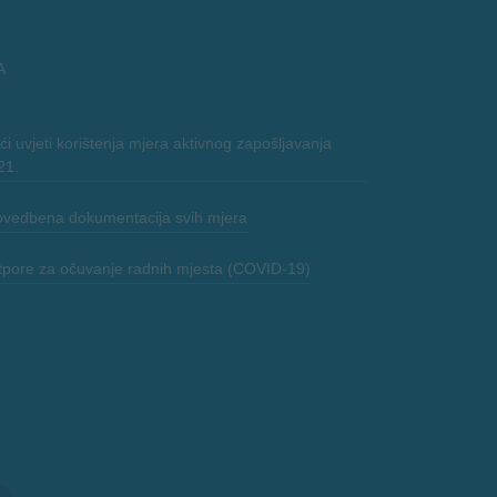
A
i uvjeti korištenja mjera aktivnog zapošljavanja
21.
ovedbena dokumentacija svih mjera
tpore za očuvanje radnih mjesta (COVID-19)