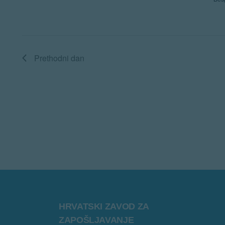
to
refresh
Prethodni dan
with
the
filtered
results.
HRVATSKI ZAVOD ZA
ZAPOŠLJAVANJE