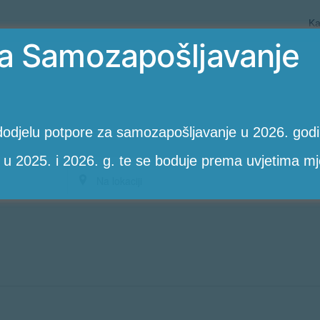
Ka
a Samozapošljavanje
odjelu potpore za samozapošljavanje u 2026. godin
 u 2025. i 2026. g. te se boduje prema uvjetima mj
Unesite
lokaciju.
PotražiteRadionice
po
lokaciji.