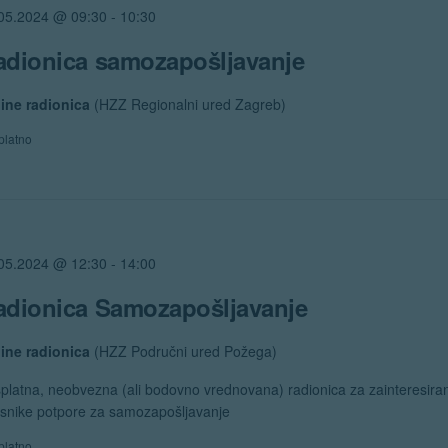
05.2024 @ 09:30
-
10:30
adionica samozapošljavanje
ine radionica
(HZZ Regionalni ured Zagreb)
platno
05.2024 @ 12:30
-
14:00
adionica Samozapošljavanje
ine radionica
(HZZ Područni ured Požega)
platna, neobvezna (ali bodovno vrednovana) radionica za zainteresira
isnike potpore za samozapošljavanje
platno