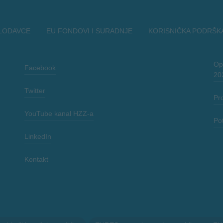
LODAVCE
EU FONDOVI I SURADNJE
KORISNIČKA PODRŠK
Opć
Facebook
20
Twitter
Pr
YouTube kanal HZZ-a
Po
LinkedIn
Kontakt