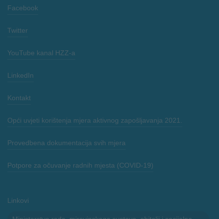
Facebook
Twitter
YouTube kanal HZZ-a
LinkedIn
Kontakt
Opći uvjeti korištenja mjera aktivnog zapošljavanja 2021.
Provedbena dokumentacija svih mjera
Potpore za očuvanje radnih mjesta (COVID-19)
Linkovi
Ministarstvo rada, mirovinskoga sustava, obitelji i socijalne