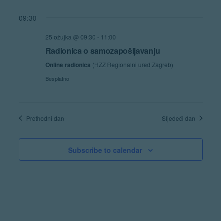
Navigat
09:30
25 ožujka @ 09:30
-
11:00
Radionica o samozapošljavanju
Online radionica
(HZZ Regionalni ured Zagreb)
Besplatno
Prethodni dan
Sljedeći dan
Subscribe to calendar