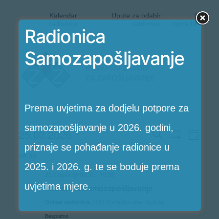
Kalendar
Upute za odabir
|
radionica
radionice
mjere.hr
Radionica
Preskoči
Samozapošljavanje
Radionice
na
HZZ-
sadržaj
a
Prema uvjetima za dodjelu potpore za
samozapošljavanje u 2026. godini,
Rad
25.03.2026
Radioni
Search
Dan
Pokaži
priznaje se pohađanje radionice u
Vi
Odaberite
Filtere
Search
08:30
2025. i 2026. g. te se boduje prema
Nav
datum.
25 ožujka @ 08:30
-
10:30
and
uvjetima mjere.
Radionica Samozapošljavanje
Views
Online radionica
(HZZ Područni ured Kutina)
Besplatno