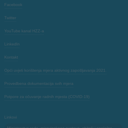
Facebook
Twitter
YouTube kanal HZZ-a
LinkedIn
Kontakt
Opći uvjeti korištenja mjera aktivnog zapošljavanja 2021.
Provedbena dokumentacija svih mjera
Potpore za očuvanje radnih mjesta (COVID-19)
Linkovi
Ministarstvo rada, mirovinskoga sustava, obitelji i socijalne