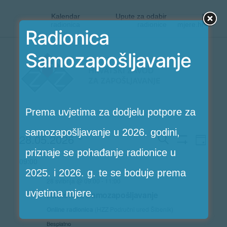
Kalendar
Upute za odabir
|
radionica
radionice
mjere.hr
Radionica
Preskoči
Samozapošljavanje
Radionice
na
HZZ-
sadržaj
a
Prema uvjetima za dodjelu potpore za
samozapošljavanje u 2026. godini,
Rad
28.05.2026
Radioni
Search
Dan
Pokaži
priznaje se pohađanje radionice u
Vi
Odaberite
Filtere
Search
09:00
2025. i 2026. g. te se boduje prema
Nav
datum.
28 svibnja @ 09:00
-
11:00
and
uvjetima mjere.
Radionica Samozapošljavanje
Views
Online radionica
(HZZ Područni ured Šibenik)
Besplatno