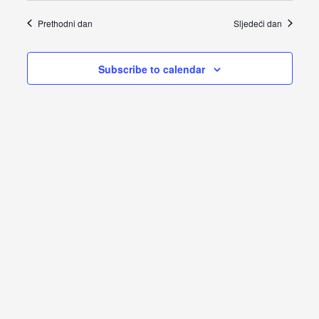
Views
Prethodni dan
Sljedeći dan
Navigat
Subscribe to calendar