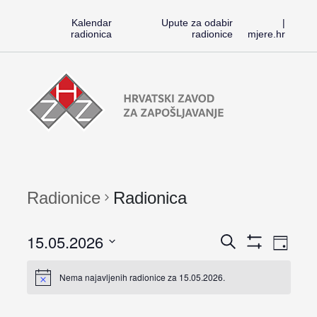
Kalendar
Upute za odabir
|
radionica
radionice
mjere.hr
Preskoči
Radionice
na
HZZ-
sadržaj
a
Radionice
Radionica
Rad
15.05.2026
Radioni
Search
Dan
Pokaži
Vi
Odaberite
Filtere
Search
Nema najavljenih radionice za 15.05.2026.
Nav
datum.
and