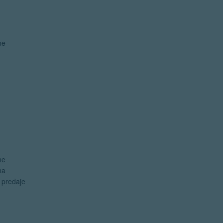
ne
ne
na
e predaje