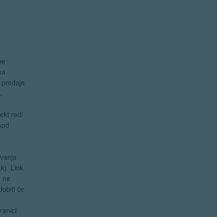
ne
na
e predaje
.
ekt radi
kod
avanja
k). Link
u ne
dobiti će
ranici