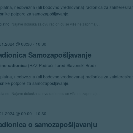
platna, neobvezna (ali bodovno vrednovana) radionica za zainteresira
isnike potpore za samozapošljavanje.
platno
Najave dolaska za ovu radionicu se više ne zaprimaju.
01.2024 @ 08:30
-
10:30
adionica Samozapošljavanje
ine radionica
(HZZ Područni ured Slavonski Brod)
platna, neobvezna (ali bodovno vrednovana) radionica za zainteresira
isnike potpore za samozapošljavanje.
platno
Najave dolaska za ovu radionicu se više ne zaprimaju.
01.2024 @ 09:00
-
10:30
adionica o samozapošljavanju