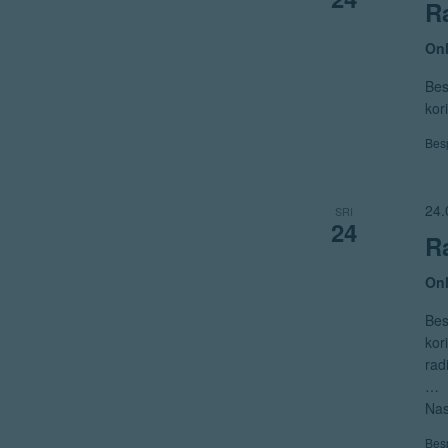
R
Onl
Bes
kor
Bes
24.
SRI
24
R
Onl
Bes
kor
rad
…
Nas
Bes