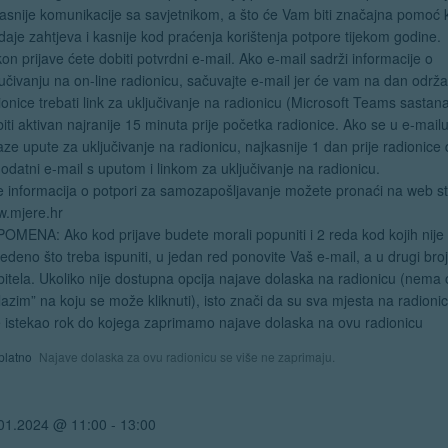
kasnije komunikacije sa savjetnikom, a što će Vam biti značajna pomoć 
daje zahtjeva i kasnije kod praćenja korištenja potpore tijekom godine.
on prijave ćete dobiti potvrdni e-mail. Ako e-mail sadrži informacije o
jučivanju na on-line radionicu, sačuvajte e-mail jer će vam na dan održ
ionice trebati link za uključivanje na radionicu (Microsoft Teams sastana
biti aktivan najranije 15 minuta prije početka radionice. Ako se u e-mail
aze upute za uključivanje na radionicu, najkasnije 1 dan prije radionice 
dodatni e-mail s uputom i linkom za uključivanje na radionicu.
e informacija o potpori za samozapošljavanje možete pronaći na web st
.mjere.hr
OMENA: Ako kod prijave budete morali popuniti i 2 reda kod kojih nije
edeno što treba ispuniti, u jedan red ponovite Vaš e-mail, a u drugi bro
itela. Ukoliko nije dostupna opcija najave dolaska na radionicu (nema
lazim” na koju se može kliknuti), isto znači da su sva mjesta na radioni
 je istekao rok do kojega zaprimamo najave dolaska na ovu radionicu
platno
Najave dolaska za ovu radionicu se više ne zaprimaju.
01.2024 @ 11:00
-
13:00