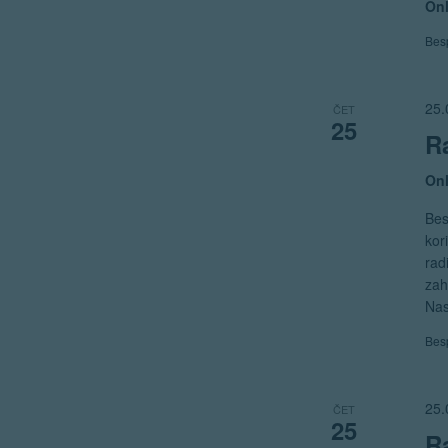
Onl
Bes
25.
ČET
25
R
Onl
Bes
kor
rad
zah
Nas
Bes
25.
ČET
25
R