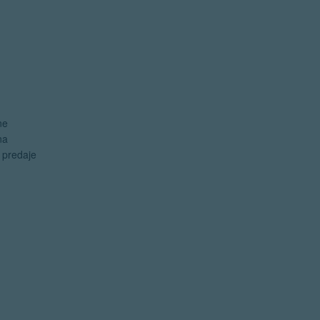
ne
na
e predaje