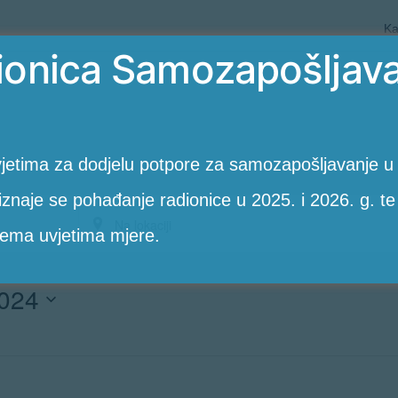
Ka
ionica Samozapošljava
jetima za dodjelu potpore za samozapošljavanje u
riznaje se pohađanje radionice u 2025. i 2026. g. te
Unesite
rema uvjetima mjere.
lokaciju.
2024
PotražiteRadionice
po
lokaciji.