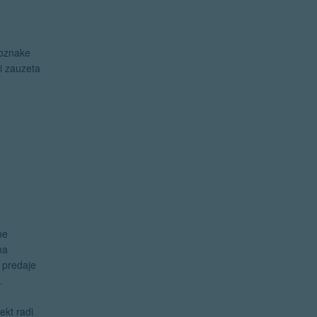
j
 oznake
ci zauzeta
ne
na
e predaje
.
ekt radi