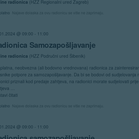
ine radionica
(HZZ Regionalni ured Zagreb)
platno
Najave dolaska za ovu radionicu se više ne zaprimaju.
01.2024 @ 09:00
-
11:00
adionica Samozapošljavanje
ine radionica
(HZZ Područni ured Šibenik)
platna, neobvezna (ali bodovno vrednovana) radionica za zainteresira
isnike potpore za samozapošljavanje. Da bi se bodovi od sudjelovanja 
ionici priznali kod predaje zahtjeva, na radionici morate sudjelovati prij
tjeva …
tavi čitati
"Radionica
Samozapošljavanje"
platno
Najave dolaska za ovu radionicu se više ne zaprimaju.
01.2024 @ 09:00
-
11:00
adionica samozapošljavanje