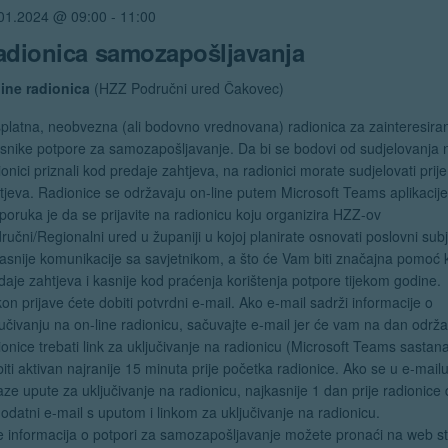
01.2024 @ 09:00
-
11:00
adionica samozapošljavanja
ine radionica
(HZZ Područni ured Čakovec)
platna, neobvezna (ali bodovno vrednovana) radionica za zainteresira
isnike potpore za samozapošljavanje. Da bi se bodovi od sudjelovanja 
ionici priznali kod predaje zahtjeva, na radionici morate sudjelovati prij
tjeva. Radionice se održavaju on-line putem Microsoft Teams aplikacije
poruka je da se prijavite na radionicu koju organizira HZZ-ov
ručni/Regionalni ured u županiji u kojoj planirate osnovati poslovni subj
kasnije komunikacije sa savjetnikom, a što će Vam biti značajna pomoć 
daje zahtjeva i kasnije kod praćenja korištenja potpore tijekom godine.
on prijave ćete dobiti potvrdni e-mail. Ako e-mail sadrži informacije o
jučivanju na on-line radionicu, sačuvajte e-mail jer će vam na dan održ
ionice trebati link za uključivanje na radionicu (Microsoft Teams sastana
biti aktivan najranije 15 minuta prije početka radionice. Ako se u e-mail
aze upute za uključivanje na radionicu, najkasnije 1 dan prije radionice 
dodatni e-mail s uputom i linkom za uključivanje na radionicu.
e informacija o potpori za samozapošljavanje možete pronaći na web st