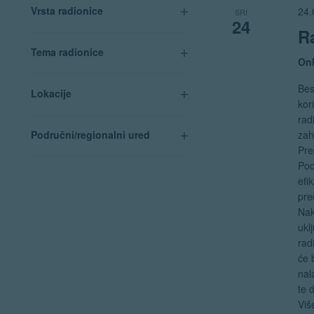
Navigation
by
Changing
Vrsta radionice
24.
SRI
24
Otvori
Keyword.
any
R
filter
Tema radionice
of
Onl
Otvori
filter
the
Bes
Lokacije
kor
Otvori
form
rad
filter
Područni/regionalni ured
zah
inputs
Otvori
Pre
filter
Pod
will
efi
pre
cause
Nak
ukl
the
rad
list
će 
nal
of
te 
Viš
events