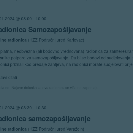
01.2024 @ 08:00
-
10:00
adionica Samozapošljavanje
ine radionica
(HZZ Područni ured Karlovac)
platna, neobvezna (ali bodovno vrednovana) radionica za zainteresira
isnike potpore za samozapošljavanje. Da bi se bodovi od sudjelovanja 
ionici priznali kod predaje zahtjeva, na radionici morate sudjelovati prij
tavi čitati
"Radionica
Samozapošljavanje"
platno
Najave dolaska za ovu radionicu se više ne zaprimaju.
01.2024 @ 08:30
-
10:30
adionica samozapošljavanje
ine radionica
(HZZ Područni ured Varaždin)