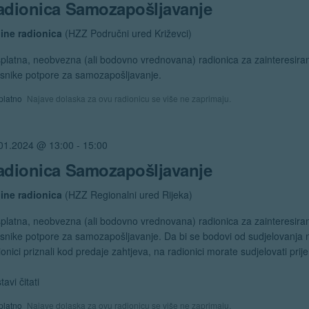
adionica Samozapošljavanje
ine radionica
(HZZ Područni ured Križevci)
platna, neobvezna (ali bodovno vrednovana) radionica za zainteresira
isnike potpore za samozapošljavanje.
platno
Najave dolaska za ovu radionicu se više ne zaprimaju.
01.2024 @ 13:00
-
15:00
adionica Samozapošljavanje
ine radionica
(HZZ Regionalni ured Rijeka)
platna, neobvezna (ali bodovno vrednovana) radionica za zainteresira
isnike potpore za samozapošljavanje. Da bi se bodovi od sudjelovanja 
ionici priznali kod predaje zahtjeva, na radionici morate sudjelovati prij
tavi čitati
"Radionica
Samozapošljavanje"
platno
Najave dolaska za ovu radionicu se više ne zaprimaju.