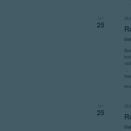
25.
ČET
25
R
Onl
Bes
kor
rad
…
Nas
Bes
25.
ČET
25
R
Onl