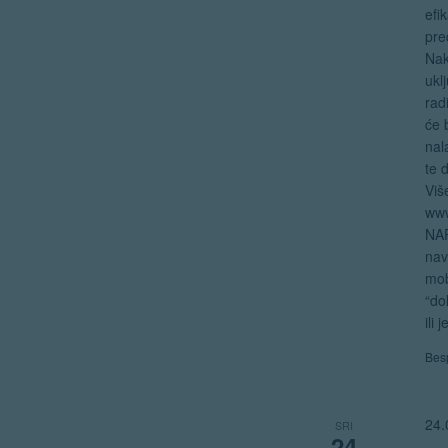
efi
pre
Nak
ukl
rad
će 
nal
te 
Viš
www
NAP
nav
mob
“do
ili
Bes
24.
SRI
24