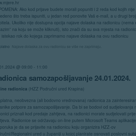
.mjere.hr
OMENA: Ako kod prijave budete morali popuniti i 2 reda kod kojih nije
edeno što treba ispuniti, u jedan red ponovite Vaš e-mail, a u drugi bro
itela. Ukoliko nije dostupna opcija najave dolaska na radionicu (nema
lazim” na koju se može kliknuti), isto znači da su sva mjesta na radioni
 je istekao rok do kojega zaprimamo najave dolaska na ovu radionicu
platno
Najave dolaska za ovu radionicu se više ne zaprimaju.
01.2024 @ 09:00
-
11:00
adionica samozapošljavanje 24.01.2024.
ine radionica
(HZZ Područni ured Krapina)
platna, neobvezna (ali bodovno vrednovana) radionica za zainteresira
isnike potpore za samozapošljavanje. Da bi se bodovi od sudjelovanja 
ionici priznali kod predaje zahtjeva, na radionici morate sudjelovati prij
tjeva. Radionice se održavaju on-line putem Microsoft Teams aplikacije
poruka je da se prijavite na radionicu koju organizira HZZ-ov
ručni/Regionalni ured u županiji u kojoj planirate osnovati poslovni subj