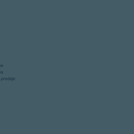
ne
na
e predaje