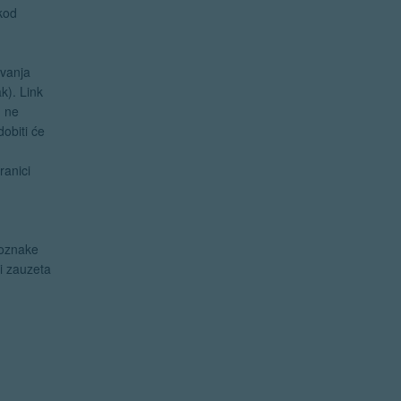
kod
avanja
k). Link
u ne
dobiti će
ranici
j
 oznake
ci zauzeta