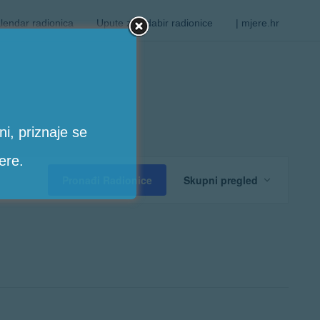
lendar radionica
Upute za odabir radionice
| mjere.hr
i, priznaje se
ere.
Radion
Pronađi Radionice
Skupni pregled
Views
Navigat