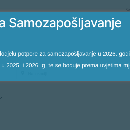
Ka
a Samozapošljavanje
odjelu potpore za samozapošljavanje u 2026. godin
 u 2025. i 2026. g. te se boduje prema uvjetima mj
Unesite
lokaciju.
PotražiteRadionice
po
lokaciji.