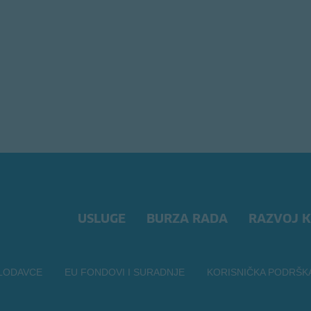
USLUGE
BURZA RADA
RAZVOJ K
LODAVCE
EU FONDOVI I SURADNJE
KORISNIČKA PODRŠK