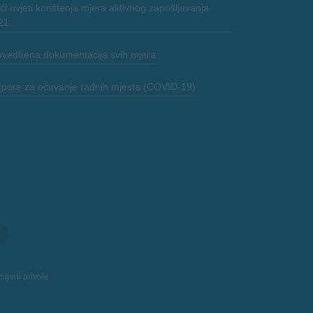
i uvjeti korištenja mjera aktivnog zapošljavanja
21.
ovedbena dokumentacija svih mjera
tpore za očuvanje radnih mjesta (COVID-19)
ijeni privole