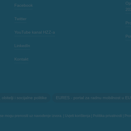
Opć
Facebook
20
Twitter
Pr
YouTube kanal HZZ-a
Po
LinkedIn
Kontakt
itelji i socijalne politike
EURES - portal za radnu mobilnost u EU
 se mogu prenositi uz navođenje izvora. |
Uvjeti korištenja
|
Politika privatnosti
|
Prom