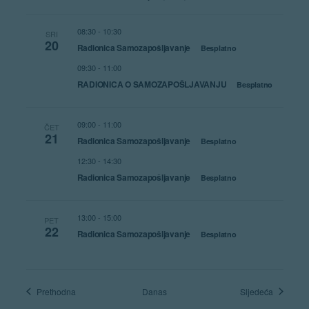
08:30
-
10:30
SRI
20
Radionica Samozapošljavanje
Besplatno
09:30
-
11:00
RADIONICA O SAMOZAPOŠLJAVANJU
Besplatno
09:00
-
11:00
ČET
21
Radionica Samozapošljavanje
Besplatno
12:30
-
14:30
Radionica Samozapošljavanje
Besplatno
13:00
-
15:00
PET
22
Radionica Samozapošljavanje
Besplatno
Radionice
Radionic
Prethodna
Danas
Sljedeća