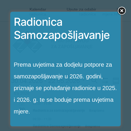
Kalendar
Upute za odabir
|
radionica
radionice
mjere.hr
Radionica
Preskoči
Samozapošljavanje
Radionice
na
HZZ-
sadržaj
a
Prema uvjetima za dodjelu potpore za
samozapošljavanje u 2026. godini,
Rad
30.04.2026
 - 
22.05.2026
Radioni
Search
Skupni
Pokaži
priznaje se pohađanje radionice u 2025.
pregle
Vi
Odaberite
Filtere
Search
tra 2026
i 2026. g. te se boduje prema uvjetima
Nav
datum.
09:00
-
11:00
ČET
and
30
Radionica za samozapošljavanje
Besplatno
mjere.
Views
09:00
-
11:00
Radionica Samozapošljavanje
Besplatno