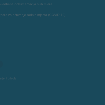
ovedbena dokumentacija svih mjera
tpore za očuvanje radnih mjesta (COVID-19)
ijeni privole