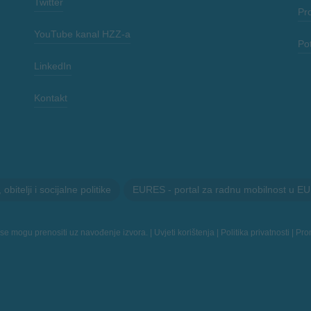
Twitter
Pr
YouTube kanal HZZ-a
Po
LinkedIn
Kontakt
itelji i socijalne politike
EURES - portal za radnu mobilnost u EU
 se mogu prenositi uz navođenje izvora. |
Uvjeti korištenja
|
Politika privatnosti
|
Prom