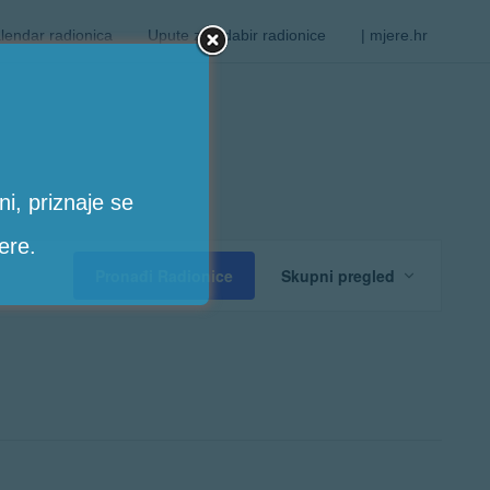
lendar radionica
Upute za odabir radionice
| mjere.hr
i, priznaje se
ere.
Radion
Pronađi Radionice
Skupni pregled
Views
Navigat