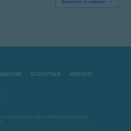
Subscribe to calendar
ARIJERE
STATISTIKA
NOVOSTI
A
i uvjeti korištenja mjera aktivnog zapošljavanja
21.