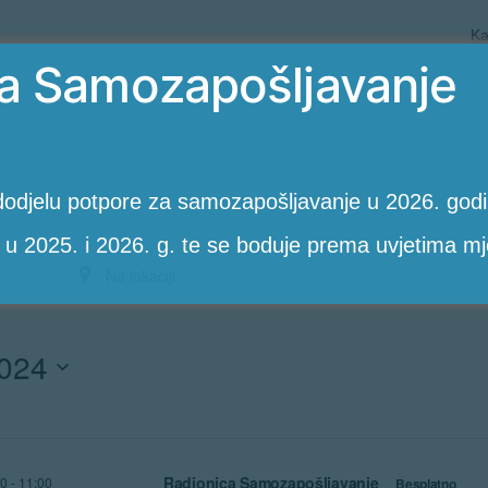
Ka
a Samozapošljavanje
odjelu potpore za samozapošljavanje u 2026. godin
 u 2025. i 2026. g. te se boduje prema uvjetima mj
Unesite
lokaciju.
2024
PotražiteRadionice
po
lokaciji.
Radionica Samozapošljavanje
00
-
11:00
Besplatno