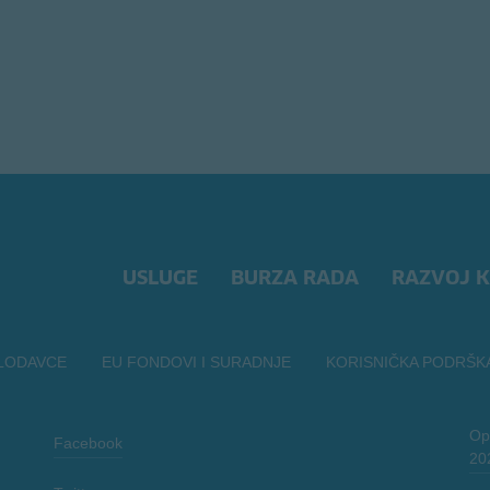
USLUGE
BURZA RADA
RAZVOJ K
LODAVCE
EU FONDOVI I SURADNJE
KORISNIČKA PODRŠK
Opć
Facebook
20