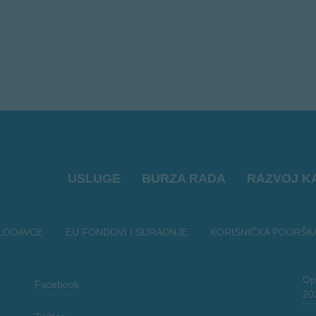
USLUGE
BURZA RADA
RAZVOJ K
LODAVCE
EU FONDOVI I SURADNJE
KORISNIČKA PODRŠK
Opć
Facebook
20