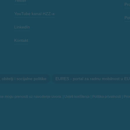
Twitter
Pr
YouTube kanal HZZ-a
Po
LinkedIn
Kontakt
itelji i socijalne politike
EURES - portal za radnu mobilnost u EU
 se mogu prenositi uz navođenje izvora. |
Uvjeti korištenja
|
Politika privatnosti
|
Prom