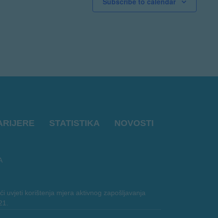
Subscribe to calendar
ARIJERE
STATISTIKA
NOVOSTI
A
i uvjeti korištenja mjera aktivnog zapošljavanja
21.