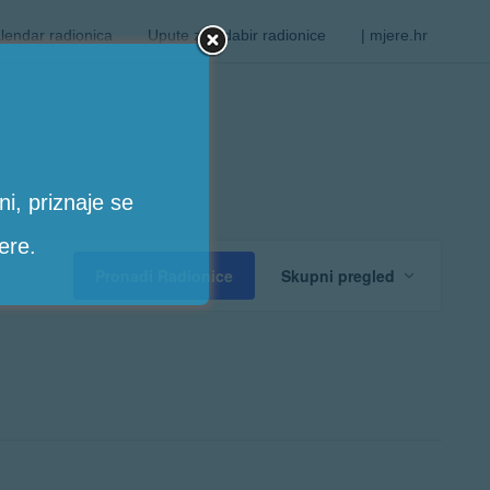
lendar radionica
Upute za odabir radionice
| mjere.hr
i, priznaje se
ere.
Radion
Pronađi Radionice
Skupni pregled
Views
Navigat