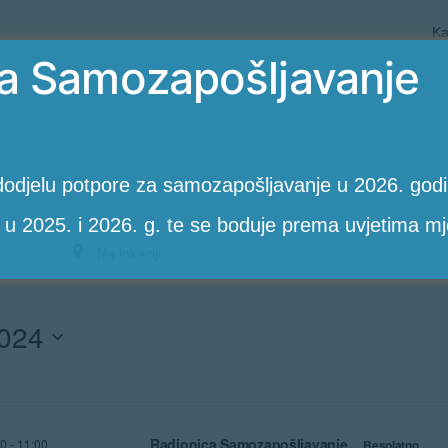
Ka
a Samozapošljavanje
odjelu potpore za samozapošljavanje u 2026. godin
 u 2025. i 2026. g. te se boduje prema uvjetima mj
Unesite
lokaciju.
2024
PotražiteRadionice
po
lokaciji.
Radionica Samozapošljavanje
00
-
11:00
Besplatno