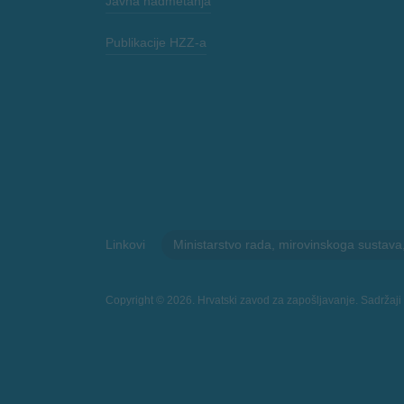
Javna nadmetanja
Publikacije HZZ-a
Linkovi
Ministarstvo rada, mirovinskoga sustava, ob
Copyright © 2026. Hrvatski zavod za zapošljavanje. Sadržaji