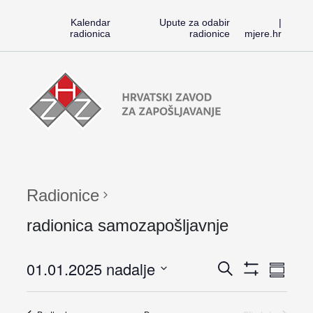
Kalendar
Upute za odabir
|
radionica
radionice
mjere.hr
Preskoči
Radionice
na
HZZ-
sadržaj
a
Radionice
radionica samozapošljavnje
Rad
01.01.2025 nadalje
Radioni
Search
Skupni
Pokaži
pregle
Vi
Odaberite
Filtere
Search