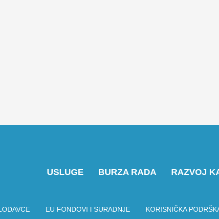
USLUGE
BURZA RADA
RAZVOJ K
LODAVCE
EU FONDOVI I SURADNJE
KORISNIČKA PODRŠK