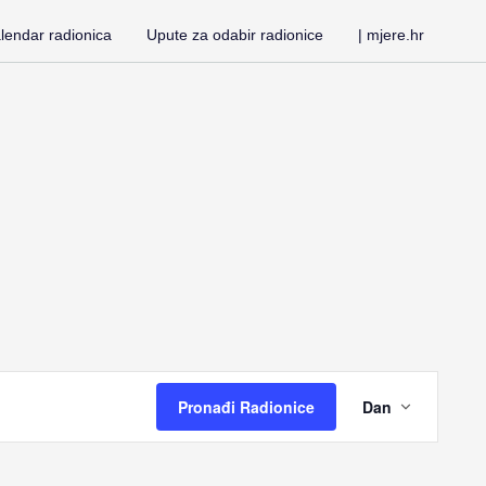
lendar radionica
Upute za odabir radionice
| mjere.hr
Radi
Pronađi Radionice
Dan
View