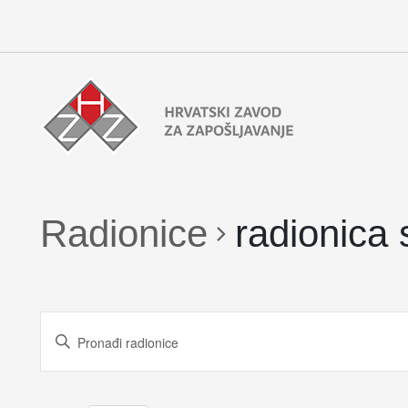
Preskoči
Radionice
na
HZZ-
sadržaj
a
Radionice
radionica
Radionice
Enter
Search
Keyword.