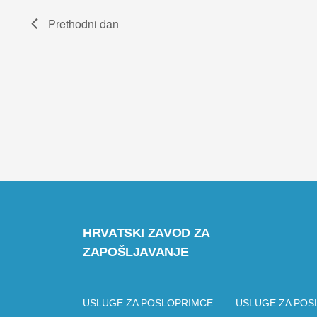
will
Prethodni dan
cause
the
list
of
events
to
refresh
with
HRVATSKI ZAVOD ZA
ZAPOŠLJAVANJE
the
filtered
USLUGE ZA POSLOPRIMCE
USLUGE ZA POS