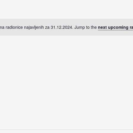
PotražiteRadionice
po
lokaciji.
a radionice najavljenih za 31.12.2024. Jump to the
next upcoming r