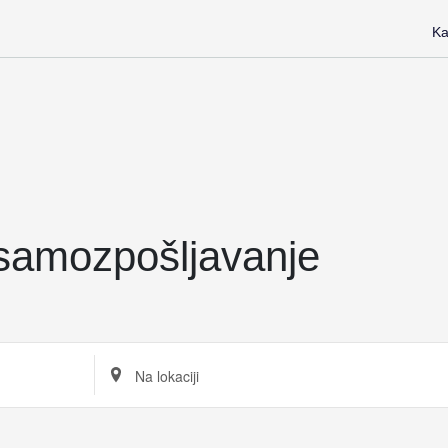
Ka
 samozpošljavanje
Unesite
lokaciju.