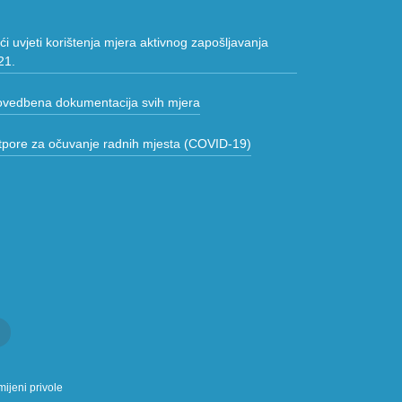
i uvjeti korištenja mjera aktivnog zapošljavanja
21.
ovedbena dokumentacija svih mjera
tpore za očuvanje radnih mjesta (COVID-19)
ijeni privole