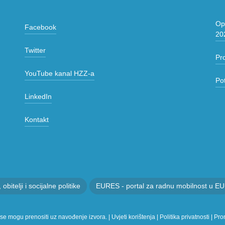
Opć
Facebook
20
Twitter
Pr
YouTube kanal HZZ-a
Po
LinkedIn
Kontakt
itelji i socijalne politike
EURES - portal za radnu mobilnost u EU
 se mogu prenositi uz navođenje izvora. |
Uvjeti korištenja
|
Politika privatnosti
|
Prom