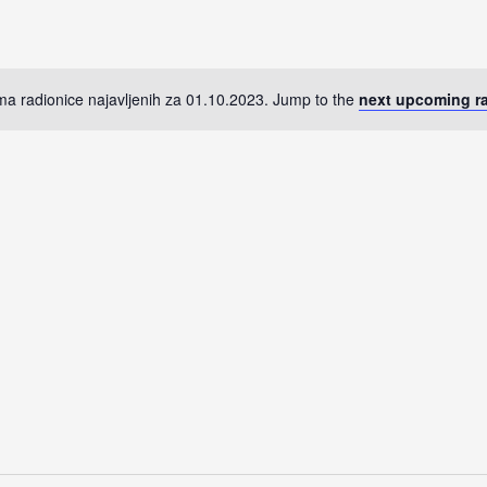
PotražiteRadionice
po
lokaciji.
a radionice najavljenih za 01.10.2023. Jump to the
next upcoming r