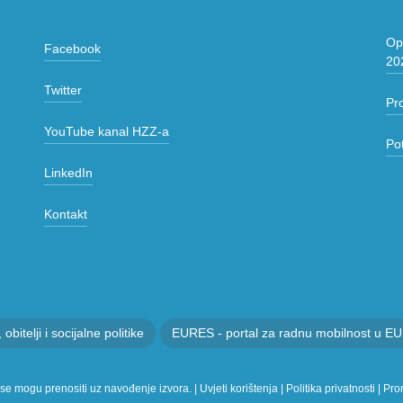
Opć
Facebook
20
Twitter
Pr
YouTube kanal HZZ-a
Po
LinkedIn
Kontakt
itelji i socijalne politike
EURES - portal za radnu mobilnost u EU
 se mogu prenositi uz navođenje izvora. |
Uvjeti korištenja
|
Politika privatnosti
|
Prom