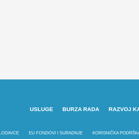
USLUGE
BURZA RADA
RAZVOJ K
LODAVCE
EU FONDOVI I SURADNJE
KORISNIČKA PODRŠK