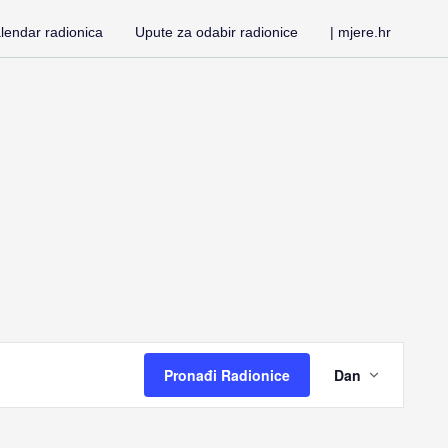
lendar radionica
Upute za odabir radionice
| mjere.hr
Radi
Pronađi Radionice
Dan
View