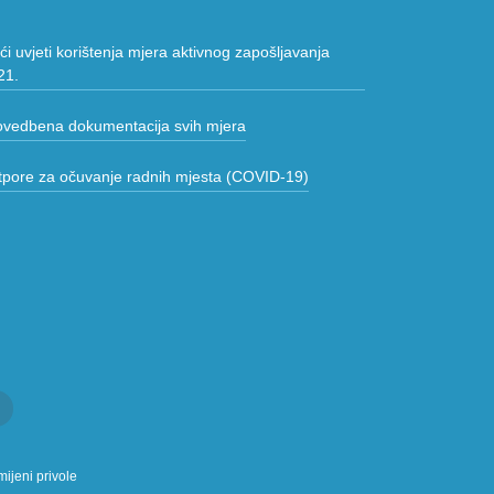
i uvjeti korištenja mjera aktivnog zapošljavanja
21.
ovedbena dokumentacija svih mjera
tpore za očuvanje radnih mjesta (COVID-19)
ijeni privole