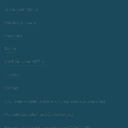
Javna nadmetanja
Publikacije HZZ-a
Facebook
Twitter
YouTube kanal HZZ-a
LinkedIn
Kontakt
Opći uvjeti korištenja mjera aktivnog zapošljavanja 2021.
Provedbena dokumentacija svih mjera
Potpore za očuvanje radnih mjesta (COVID-19)