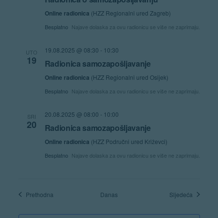
Online radionica
(HZZ Regionalni ured Zagreb)
Besplatno
Najave dolaska za ovu radionicu se više ne zaprimaju.
19.08.2025 @ 08:30
-
10:30
UTO
19
Radionica samozapošljavanje
Online radionica
(HZZ Regionalni ured Osijek)
Besplatno
Najave dolaska za ovu radionicu se više ne zaprimaju.
20.08.2025 @ 08:00
-
10:00
SRI
20
Radionica samozapošljavanje
Online radionica
(HZZ Područni ured Križevci)
Besplatno
Najave dolaska za ovu radionicu se više ne zaprimaju.
Radionice
Radionic
Prethodna
Danas
Sljedeća