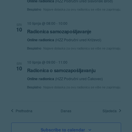
Online radionica
(HZZ Područni ured Slavonski Brod)
Besplatno
Najave dolaska za ovu radionicu se više ne zaprimaju.
10 lipnja @ 08:00
-
10:00
SRI
10
Radionica samozapošljavanje
Online radionica
(HZZ Područni ured Križevci)
Besplatno
Najave dolaska za ovu radionicu se više ne zaprimaju.
10 lipnja @ 09:00
-
11:00
SRI
10
Radionica o samozapošljavanju
Online radionica
(HZZ Područni ured Čakovec)
Besplatno
Najave dolaska za ovu radionicu se više ne zaprimaju.
Radionice
Radionic
Prethodna
Danas
Sljedeća
Subscribe to calendar