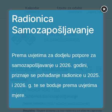
Kalendar
Upute za odabir
|
radionica
radionice
mjere.hr
Radionica
Preskoči
Samozapošljavanje
Radionice
na
HZZ-
sadržaj
a
Prema uvjetima za dodjelu potpore za
samozapošljavanje u 2026. godini,
Rad
21.05.2026
 - 
10.06.2026
Radioni
Search
Popis
Pokaži
priznaje se pohađanje radionice u 2025.
Vi
Odaberite
Filtere
Search
svibanj 2026
i 2026. g. te se boduje prema uvjetima
Nav
datum.
21 svibnja @ 09:00
-
11:00
and
ČET
21
mjere.
Radionica Samozapošljavanje
Views
Online radionica
(HZZ Područni ured Dubrovnik)
Besplatno
Najave dolaska za ovu radionicu se više ne zaprimaju.